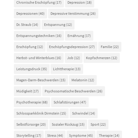
Chronische Erschöpfung
(17)
Depression
(18)
Depressionen
(40)
Depressive Verstimmung
(26)
Dr. Straub
(14)
Entspannung
(12)
Entspannungstechniken
(16)
Ernährung
(17)
Erschöpfung
(12)
Erschöpfungsdepression
(27)
Familie
(22)
Herbst- und Winterblues
(16)
Job
(12)
Kopfschmerzen
(12)
Leistungsdruck
(35)
Lichttherapie
(13)
Magen-Darm-Beschwerden
(15)
Melatonin
(12)
Müdigkeit
(17)
Psychosomatische Beschwerden
(26)
Psychotherapie
(68)
Schlafstörungen
(47)
Schlossparkklinik Dirmstein
(15)
Schwindel
(14)
Selbstfürsorge
(20)
Sozialer Rückzug
(15)
Sport
(22)
Storytelling
(17)
Stress
(44)
Symptome
(45)
Therapie
(14)