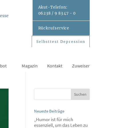
Akut-
Telefon:
06238 / 9 83 47 - 0
esse
Rückrufservice
Selbsttest Depression
Selbsttest Depression
bot
Magazin
Kontakt
Zuweiser
Neueste Beiträge
„Humor ist für mich
essenziell, um das Leben zu