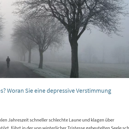
es? Woran Sie eine depressive Verstimmung
len Jahreszeit schneller schlechte Laune und klagen über
rt, führt in der von winterlicher Tristesse gebeutelten Seele sch