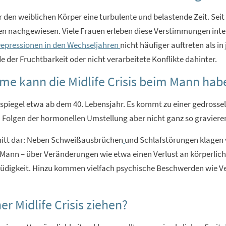
ür den weiblichen Körper eine turbulente und belastende Zeit. S
chgewiesen. Viele Frauen erleben diese Verstimmungen intensiv
epressionen in den Wechseljahren
nicht häufiger auftreten als i
der Fruchtbarkeit oder nicht verarbeitete Konflikte dahinter.
e kann die Midlife Crisis beim Mann hab
spiegel etwa ab dem 40. Lebensjahr. Es kommt zu einer gedrosse
n Folgen der hormonellen Umstellung aber nicht ganz so graviere
hnitt dar: Neben Schweißausbrüchen
und Schlafstörungen klagen 
nn – über Veränderungen wie etwa einen Verlust an körperliche
 Müdigkeit. Hinzu kommen vielfach psychische Beschwerden wie V
er Midlife Crisis ziehen?