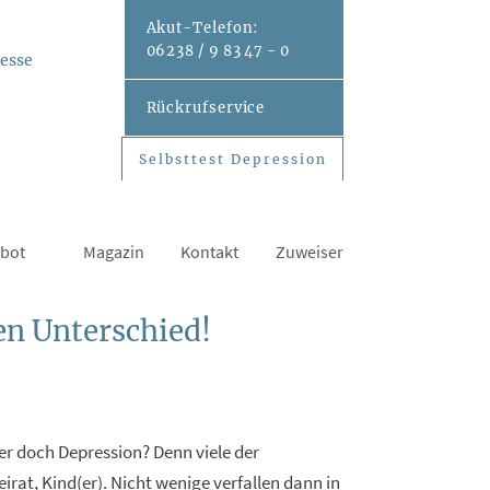
Akut-
Telefon:
06238 / 9 83 47 - 0
esse
Rückrufservice
Selbsttest Depression
Selbsttest Depression
bot
Magazin
Kontakt
Zuweiser
en Unterschied!
oder doch Depression? Denn viele der
irat, Kind(er). Nicht wenige verfallen dann in