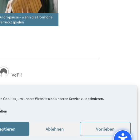
 Andropause – wenn die Hormone
verrückt spielen
Landesverbände der Privatkliniken in Hessen und
Rheinland-Pfalz e. V.
n Cookies, um unsere Website und unseren Service zu optimieren.
alten
eptieren
Ablehnen
Vorlieben