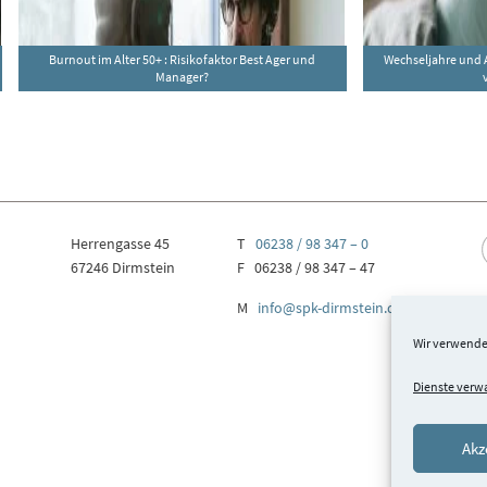
Burnout im Alter 50+ : Risikofaktor Best Ager und
Wechseljahre und
Manager?
Herrengasse 45
T
06238 / 98 347 – 0
67246 Dirmstein
F 06238 / 98 347 – 47
M
info@spk-dirmstein.de
Wir verwende
Dienste verw
Akz