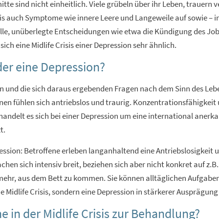
mitte sind nicht einheitlich. Viele grübeln über ihr Leben, traue
Crisis auch Symptome wie innere Leere und Langeweile auf sowie 
elle, unüberlegte Entscheidungen wie etwa die Kündigung des Job
ch eine Midlife Crisis einer Depression sehr ähnlich.
oder eine Depression?
 und die sich daraus ergebenden Fragen nach dem Sinn des Leben
en fühlen sich antriebslos und traurig. Konzentrationsfähigkeit 
s handelt es sich bei einer Depression um eine international aner
t.
ession: Betroffene erleben langanhaltend eine Antriebslosigkeit
en sich intensiv breit, beziehen sich aber nicht konkret auf z.B
ht mehr, aus dem Bett zu kommen. Sie können alltäglichen Aufga
ne Midlife Crisis, sondern eine Depression in stärkerer Ausprägung
 in der Midlife Crisis zur Behandlung?