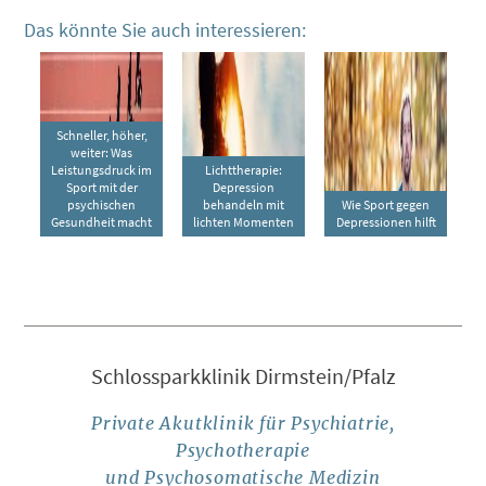
Das könnte Sie auch interessieren:
Schneller, höher,
weiter: Was
Leistungsdruck im
Lichttherapie:
Sport mit der
Depression
psychischen
behandeln mit
Wie Sport gegen
Gesundheit macht
lichten Momenten
Depressionen hilft
Schlossparkklinik Dirmstein/Pfalz
Private Akutklinik für Psychiatrie,
Psychotherapie
und Psychosomatische Medizin