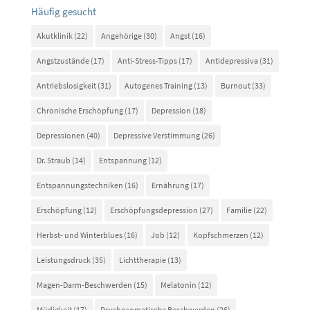
Häufig gesucht
Akutklinik
(22)
Angehörige
(30)
Angst
(16)
Angstzustände
(17)
Anti-Stress-Tipps
(17)
Antidepressiva
(31)
Antriebslosigkeit
(31)
Autogenes Training
(13)
Burnout
(33)
Chronische Erschöpfung
(17)
Depression
(18)
Depressionen
(40)
Depressive Verstimmung
(26)
Dr. Straub
(14)
Entspannung
(12)
Entspannungstechniken
(16)
Ernährung
(17)
Erschöpfung
(12)
Erschöpfungsdepression
(27)
Familie
(22)
Herbst- und Winterblues
(16)
Job
(12)
Kopfschmerzen
(12)
Leistungsdruck
(35)
Lichttherapie
(13)
Magen-Darm-Beschwerden
(15)
Melatonin
(12)
Müdigkeit
(17)
Psychosomatische Beschwerden
(26)