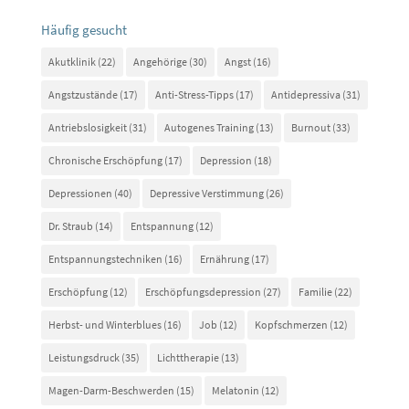
Häufig gesucht
Akutklinik
(22)
Angehörige
(30)
Angst
(16)
Angstzustände
(17)
Anti-Stress-Tipps
(17)
Antidepressiva
(31)
Antriebslosigkeit
(31)
Autogenes Training
(13)
Burnout
(33)
Chronische Erschöpfung
(17)
Depression
(18)
Depressionen
(40)
Depressive Verstimmung
(26)
Dr. Straub
(14)
Entspannung
(12)
Entspannungstechniken
(16)
Ernährung
(17)
Erschöpfung
(12)
Erschöpfungsdepression
(27)
Familie
(22)
Herbst- und Winterblues
(16)
Job
(12)
Kopfschmerzen
(12)
Leistungsdruck
(35)
Lichttherapie
(13)
Magen-Darm-Beschwerden
(15)
Melatonin
(12)