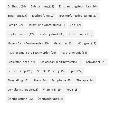
Dr. Straub
(14)
Entspannung
(12)
Entspannungstechniken
(16)
Ernährung
(17)
Erschöpfung
(12)
Erschöpfungsdepression
(27)
Familie
(22)
Herbst- und Winterblues
(16)
Job
(12)
Kopfschmerzen
(12)
Leistungsdruck
(35)
Lichttherapie
(13)
Magen-Darm-Beschwerden
(15)
Melatonin
(12)
Müdigkeit
(17)
Psychosomatische Beschwerden
(26)
Psychotherapie
(68)
Schlafstörungen
(47)
Schlossparkklinik Dirmstein
(15)
Schwindel
(14)
Selbstfürsorge
(20)
Sozialer Rückzug
(15)
Sport
(22)
Storytelling
(17)
Stress
(44)
Symptome
(45)
Therapie
(14)
Verhaltenstherapie
(13)
Vitamin-D
(19)
Yoga
(15)
Überbelastung
(25)
Überforderung
(13)