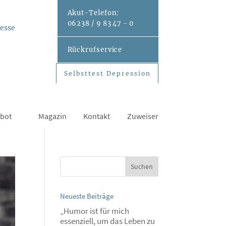
Akut-
Telefon:
06238 / 9 83 47 - 0
esse
Rückrufservice
Selbsttest Depression
Selbsttest Depression
bot
Magazin
Kontakt
Zuweiser
Neueste Beiträge
„Humor ist für mich
essenziell, um das Leben zu