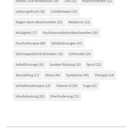
Herbst- und Winterblues
(16)
Job
(12)
Kopfschmerzen
(12)
Leistungsdruck
(35)
Lichttherapie
(13)
Magen-Darm-Beschwerden
(15)
Melatonin
(12)
Müdigkeit
(17)
Psychosomatische Beschwerden
(26)
Psychotherapie
(68)
Schlafstörungen
(47)
Schlossparkklinik Dirmstein
(15)
Schwindel
(14)
Selbstfürsorge
(20)
Sozialer Rückzug
(15)
Sport
(22)
Storytelling
(17)
Stress
(44)
Symptome
(45)
Therapie
(14)
Verhaltenstherapie
(13)
Vitamin-D
(19)
Yoga
(15)
Überbelastung
(25)
Überforderung
(13)