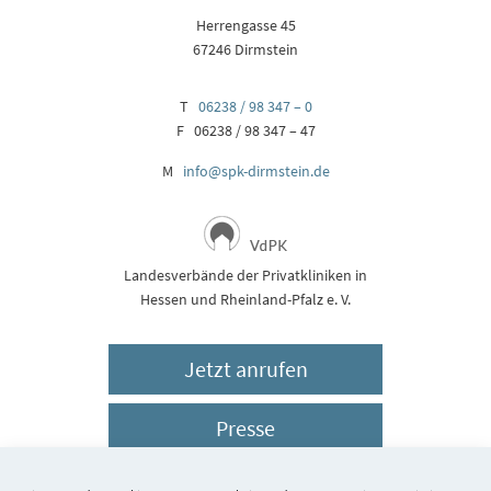
Herrengasse 45
67246 Dirmstein
T
06238 / 98 347 – 0
F 06238 / 98 347 – 47
M
info@spk-dirmstein.de
Landesverbände der Privatkliniken in
Hessen und Rheinland-Pfalz e. V.
Jetzt anrufen
Presse
Impressum