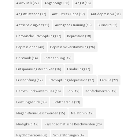
Akutklinik
(22)
Angehörige
(30)
Angst
(16)
Angstzustände
(17)
Anti-Stress-Tipps
(17)
Antidepressiva
(31)
Antriebslosigkeit
(31)
Autogenes Training
(13)
Burnout
(33)
Chronische Erschöpfung
(17)
Depression
(18)
Depressionen
(40)
Depressive Verstimmung
(26)
Dr. Straub
(14)
Entspannung
(12)
Entspannungstechniken
(16)
Ernährung
(17)
Erschöpfung
(12)
Erschöpfungsdepression
(27)
Familie
(22)
Herbst- und Winterblues
(16)
Job
(12)
Kopfschmerzen
(12)
Leistungsdruck
(35)
Lichttherapie
(13)
Magen-Darm-Beschwerden
(15)
Melatonin
(12)
Müdigkeit
(17)
Psychosomatische Beschwerden
(26)
Psychotherapie
(68)
Schlafstörungen
(47)