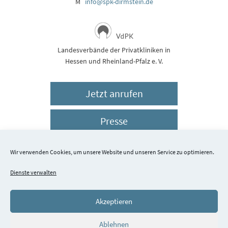
M
info@spk-dirmstein.de
Landesverbände der Privatkliniken in
Hessen und Rheinland-Pfalz e. V.
Jetzt anrufen
Presse
Impressum
Wir verwenden Cookies, um unsere Website und unseren Service zu optimieren.
Dienste verwalten
Datenschutz
Akzeptieren
© 2026 Schlossparkklinik Dirmstein
Ablehnen