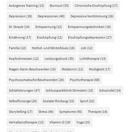
Autogenes Training
(13)
Burnout
(33)
Chronische Erschöpfung
(17)
Depression
(18)
Depressionen
(40)
Depressive Verstimmung
(26)
Dr. Straub
(14)
Entspannung
(12)
Entspannungstechniken
(16)
Ernährung
(17)
Erschöpfung
(12)
Erschöpfungsdepression
(27)
Familie
(22)
Herbst- und Winterblues
(16)
Job
(12)
Kopfschmerzen
(12)
Leistungsdruck
(35)
Lichttherapie
(13)
Magen-Darm-Beschwerden
(15)
Melatonin
(12)
Müdigkeit
(17)
Psychosomatische Beschwerden
(26)
Psychotherapie
(68)
Schlafstörungen
(47)
Schlossparkklinik Dirmstein
(15)
Schwindel
(14)
Selbstfürsorge
(20)
Sozialer Rückzug
(15)
Sport
(22)
Storytelling
(17)
Stress
(44)
Symptome
(45)
Therapie
(14)
Verhaltenstherapie
(13)
Vitamin-D
(19)
Yoga
(15)