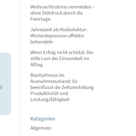
Weihnachtsstress vermeiden –
ohne Zeitdruck durch die
Feiertage
Jahreszeit als Risikofaktor:
Winterdepression effektiv
behandeln
Wenn Erfolg nicht schützt: Die
stille Last der Einsamkeit im
Alltag
Biorhythmus im
Ausnahmezustand: So
l
beeinflusst die Zeitumstellung
Produktivität und
Leistungsfähigkeit
Kategorien
Allgemein