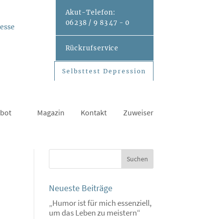
Akut-
Telefon:
06238 / 9 83 47 - 0
esse
Rückrufservice
Selbsttest Depression
Selbsttest Depression
bot
Magazin
Kontakt
Zuweiser
Neueste Beiträge
„Humor ist für mich essenziell,
um das Leben zu meistern“