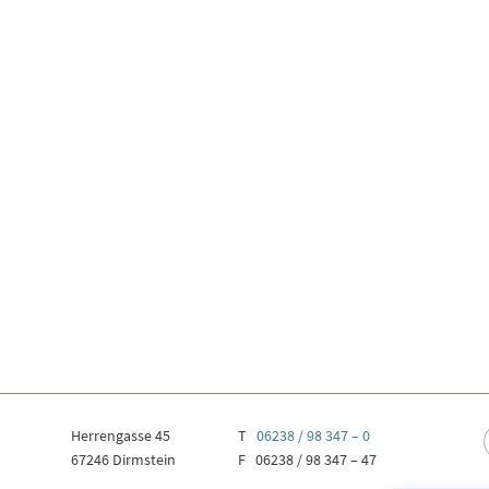
Herrengasse 45
T
06238 / 98 347 – 0
67246 Dirmstein
F 06238 / 98 347 – 47