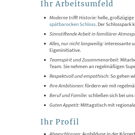
Ihr Arbeitsumfeld
Moderne trifft Historie:
helle, großzügige
spätbarocken Schloss
. Der Schlosspark 
Sinnstiftende Arbeit in familiärer Atmosp
Alles, nur nicht langweilig:
interessante u
Eigeninitiative.
Teamspirit und Zusammenarbeit:
Mitarbe
Team. Sie nehmen an regelmäßigen Superv
Respektvoll und empathisch:
So gehen w
Ihre Ambitionen:
fördern wir mit regelmä
Beruf und Familie:
schließen sich bei uns 
Guten Appetit:
Mittagstisch mit regional
Ihr Profil
Abgeschlossen:
Ausbildung in der Körpe