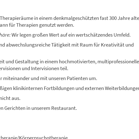
 Therapieräume in einem denkmalgeschützten fast 300 Jahre alt
kann für
Therapien genutzt werden.
häre:
Wir legen großen Wert auf ein wertschätzendes
Umfeld.
nd abwechslungsreiche Tätigkeit mit Raum für Kreativität und
it und Gestaltung in einem hochmotivierten, multiprofessionell
isionen und Intervisionen teil.
ir
mit
einander und mit unseren Patienten um.
ßigen klinikinternen Fortbildungen und externen Weiterbildunge
nicht aus.
en Gerichten in unserem Restaurant.
rtherapie/Körperpsychotherapie
.