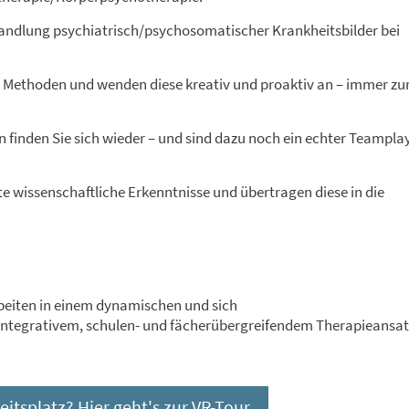
andlung psychiatrisch/psychosomatischer Krankheitsbilder bei
ge Methoden und wenden diese
kreativ
und
proaktiv
an – immer z
n finden Sie sich wieder – und sind dazu noch ein echter Teamplay
e wissenschaftliche Erkenntnisse und übertragen diese in die
beiten in einem dynamischen und sich
integrativem, schulen- und
fächerübergreifendem Therapieansat
eitsplatz? Hier geht's zur VR-Tour