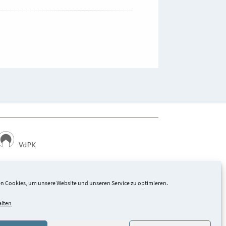
Landesverbände der Privatkliniken in Hessen und
Rheinland-Pfalz e. V.
n Cookies, um unsere Website und unseren Service zu optimieren.
alten